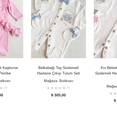
KLER
SEPETE EKLE
SE
lı Kaşkorse
Balkabağı Taş Süslemeli
Kız Bebek
 Pembe
Hastane Çıkışı Tulum Seti
Süslemeli Ha
utikvav
Mağaza:
Butikvav
Mağa
(0)
(0)
00
₺
305,00
₺