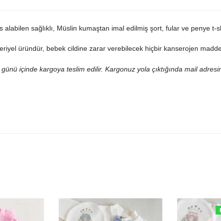
labilen sağlıklı, Müslin kumaştan imal edilmiş şort, fular ve penye t-sh
akteriyel üründür, bebek cildine zarar verebilecek hiçbir kanserojen m
iş günü içinde kargoya teslim edilir. Kargonuz yola çıktığında mail adresin