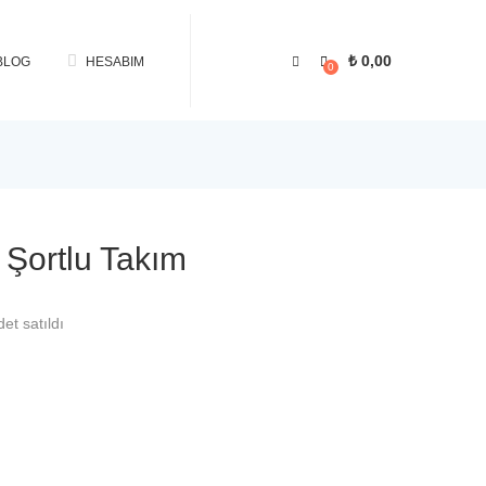
₺
0,00
BLOG
HESABIM
0
 Şortlu Takım
det satıldı