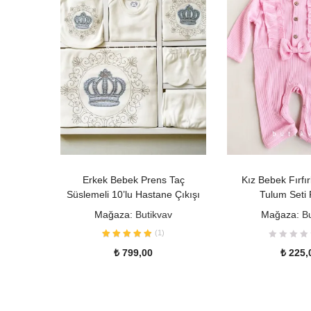
SEPETE EKLE
SEÇENE
Erkek Bebek Prens Taç
Kız Bebek Fırfır
Süslemeli 10’lu Hastane Çıkışı
Tulum Seti
Mağaza:
Butikvav
Mağaza:
B
(
1
)
₺
799,00
₺
225,