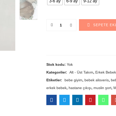
3-6 ay
6-9 ay
9-12 ay
Miktar
SEPETE EK
Stok kodu:
Yok
Kategoriler:
Alt - Üst Takım
,
Erkek Bebek
Etiketler:
bebe giyim
,
bebek alisveris
,
be
erkek bebek
,
hastane çıkışı
,
muslin şort
,
M