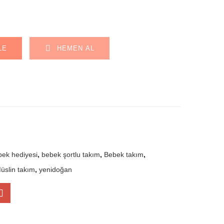
Alternative:
LE
HEMEN AL
bek hediyesi
,
bebek şortlu takım
,
Bebek takım
,
üslin takım
,
yenidoğan