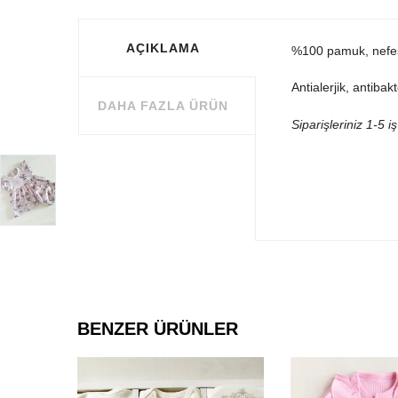
AÇIKLAMA
%100 pamuk, nefes a
Antialerjik, antib
DAHA FAZLA ÜRÜN
Siparişleriniz 1-5 
BENZER ÜRÜNLER