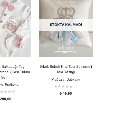
STOKTA KALMADI
PETE EKLE
DEVAMINI OKU
 Balkabağı Taş
Erkek Bebek Kral Tacı Süslemeli
Minize
stane Çıkışı Tulum
Takı Yastığı
Panda
Seti
Mağaza:
Butikvav
za:
Butikvav
(0)
(0)
₺
49,90
299,00