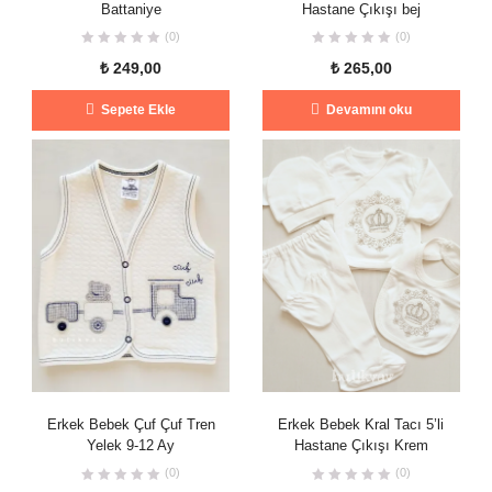
Battaniye
Hastane Çıkışı bej
(0)
(0)
₺
249,00
₺
265,00
Sepete Ekle
Devamını oku
Erkek Bebek Çuf Çuf Tren
Erkek Bebek Kral Tacı 5’li
Yelek 9-12 Ay
Hastane Çıkışı Krem
(0)
(0)