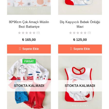
80*90cm Çok Amaçlı Müslin
Diş Kaşıyıcılı Bebek Önlüğü
Bezi Battaniye
Mavi
(0)
(0)
₺
165,00
₺
125,00
Sepete Ekle
Sepete Ekle
FIRSAT
STOKTA KALMADI
STOKTA KALMADI