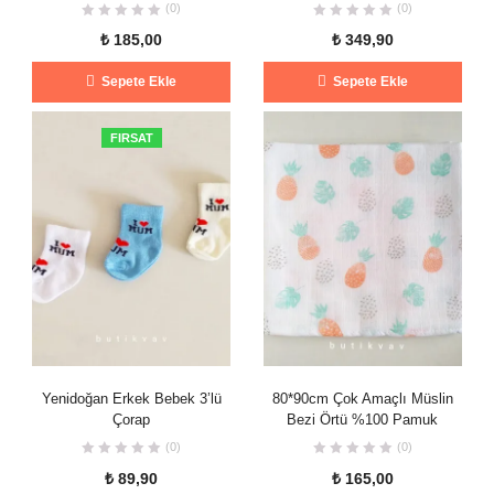
(0)
(0)
₺
185,00
₺
349,90
Sepete Ekle
Sepete Ekle
FIRSAT
Yenidoğan Erkek Bebek 3’lü
80*90cm Çok Amaçlı Müslin
Çorap
Bezi Örtü %100 Pamuk
(0)
(0)
₺
89,90
₺
165,00