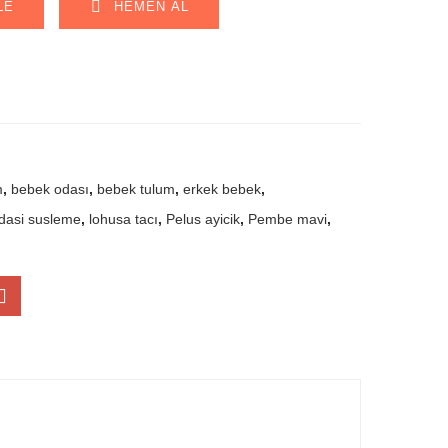
LE
HEMEN AL
m
,
bebek odası
,
bebek tulum
,
erkek bebek
,
dasi susleme
,
lohusa tacı
,
Pelus ayicik
,
Pembe mavi
,