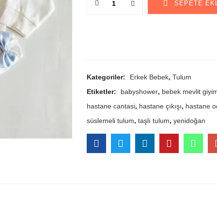
SEPETE EK
Kategoriler:
Erkek Bebek
,
Tulum
Etiketler:
babyshower
,
bebek mevlit giyi
hastane cantasi
,
hastane çıkışı
,
hastane o
süslemeli tulum
,
taşlı tulum
,
yenidoğan