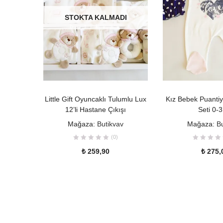
STOKTA KALMADI
DEVAMINI OKU
SEPETE
Little Gift Oyuncaklı Tulumlu Lux
Kız Bebek Puantiye
12’li Hastane Çıkışı
Seti 0-3
Mağaza:
Butikvav
Mağaza:
B
(0)
₺
259,90
₺
275,