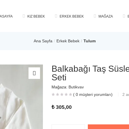
ASAYFA
KIZ BEBEK
ERKEK BEBEK
MAĞAZA
Ana Sayfa
Erkek Bebek
Tulum
Balkabağı Taş Süsl
Seti
Mağaza:
Butikvav
(
0
müşteri yorumları)
2
a
₺
305,00
Miktar