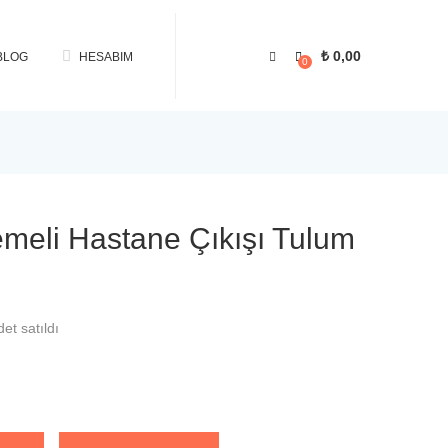
₺
0,00
BLOG
HESABIM
0
emeli Hastane Çıkışı Tulum
det satıldı
Alternative: