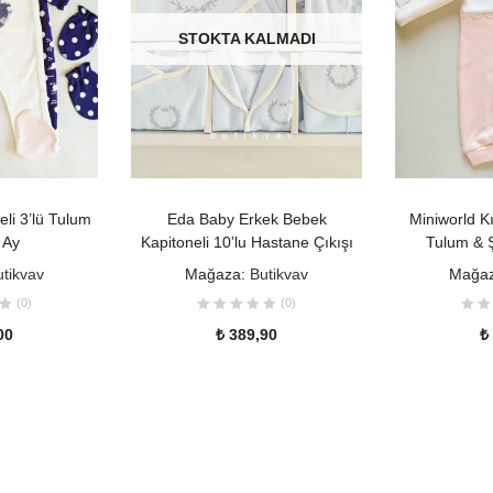
STOKTA KALMADI
 EKLE
DEVAMINI OKU
SE
li 3’lü Tulum
Eda Baby Erkek Bebek
Miniworld K
 Ay
Kapitoneli 10’lu Hastane Çıkışı
Tulum & Ş
utikvav
Mağaza:
Butikvav
Mağa
(0)
(0)
00
₺
389,90
₺