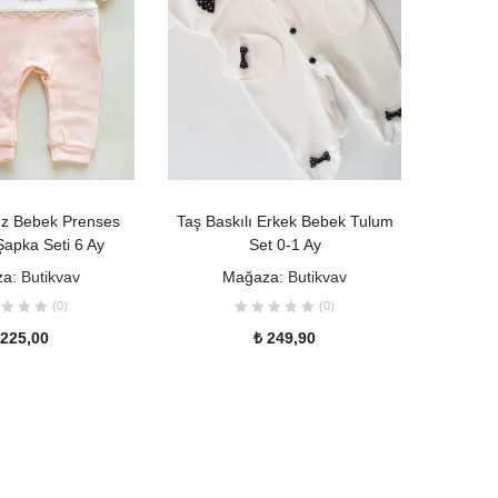
PETE EKLE
SEPETE EKLE
ız Bebek Prenses
Taş Baskılı Erkek Bebek Tulum
Minize
apka Seti 6 Ay
Set 0-1 Ay
Panda
za:
Butikvav
Mağaza:
Butikvav
(0)
(0)
225,00
₺
249,90