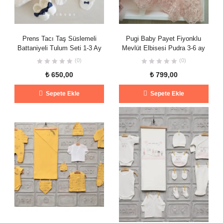
Prens Tacı Taş Süslemeli
Pugi Baby Payet Fiyonklu
Battaniyeli Tulum Seti 1-3 Ay
Mevlüt Elbisesi Pudra 3-6 ay
(0)
(0)
₺
650,00
₺
799,00
Sepete Ekle
Sepete Ekle