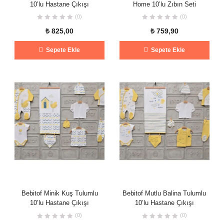
10’lu Hastane Çıkışı
Home 10’lu Zıbın Seti
(0)
(0)
₺
825,00
₺
759,90
Sepete Ekle
Sepete Ekle
Bebitof Minik Kuş Tulumlu
Bebitof Mutlu Balina Tulumlu
10’lu Hastane Çıkışı
10’lu Hastane Çıkışı
(0)
(0)