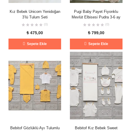
Kız Bebek Unicorn Yenidoğan
Pugi Baby Payet Fiyonklu
3’lü Tulum Seti
Mevlüt Elbisesi Pudra 3-6 ay
(0)
(0)
₺
475,00
₺
799,00
Sepete Ekle
Sepete Ekle
Bebitof Gözlüklü Ayı Tulumlu
Bebitof Kız Bebek Sweet