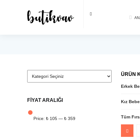
AN
ÜRÜN 
Erkek B
FIYAT ARALIĞI
Kız Bebe
Tüm Fırs
Price:
₺ 105
—
₺ 359