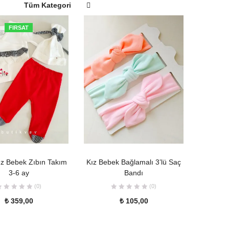
Tüm Kategori
FIRSAT
SEPETE EKLE
SEPETE EKLE
ız Bebek Zıbın Takım
Kız Bebek Bağlamalı 3’lü Saç
3-6 ay
Bandı
(0)
(0)
₺
359,00
₺
105,00