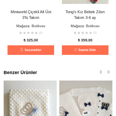
Miniworld Çiçekli Alt Üst
Tong’s Kız Bebek Zıbın
3’lü Takım
Takım 3-6 ay
Mağaza:
Butikvav
Mağaza:
Butikvav
(0)
(0)
₺
325,00
₺
359,00
Bu
Seçenekler
Sepete Ekle
ürünün
birden
fazla
varyasyonu
Benzer Ürünler
var.
Seçenekler
ürün
sayfasından
seçilebilir