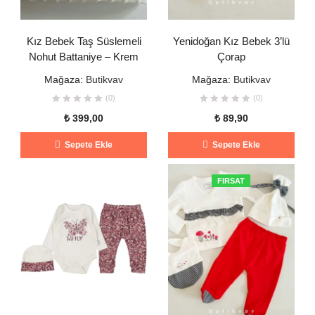
Kız Bebek Taş Süslemeli
Yenidoğan Kız Bebek 3’lü
Nohut Battaniye – Krem
Çorap
Mağaza:
Butikvav
Mağaza:
Butikvav
(0)
(0)
₺
399,00
₺
89,90
Sepete Ekle
Sepete Ekle
FIRSAT