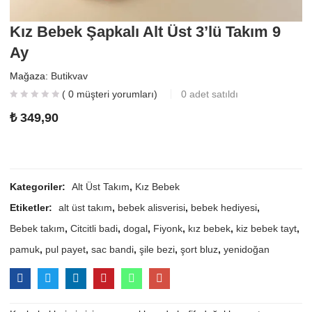
Kız Bebek Şapkalı Alt Üst 3’lü Takım 9
Ay
Mağaza:
Butikvav
(
0
müşteri yorumları)
0
adet satıldı
₺
349,90
Kategoriler:
Alt Üst Takım
,
Kız Bebek
Etiketler:
alt üst takım
,
bebek alisverisi
,
bebek hediyesi
,
Bebek takım
,
Citcitli badi
,
dogal
,
Fiyonk
,
kız bebek
,
kiz bebek tayt
,
pamuk
,
pul payet
,
sac bandi
,
şile bezi
,
şort bluz
,
yenidoğan