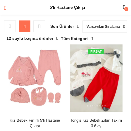
5'li Hastane Çıkışı
0
Son Ürünler
Varsayılan Sıralama
12 sayfa başına ürünler
Tüm Kategori
FIRSAT
Kız Bebek Fırfırlı 5’li Hastane
Tong’s Kız Bebek Zıbın Takım
Çıkışı
3-6 ay